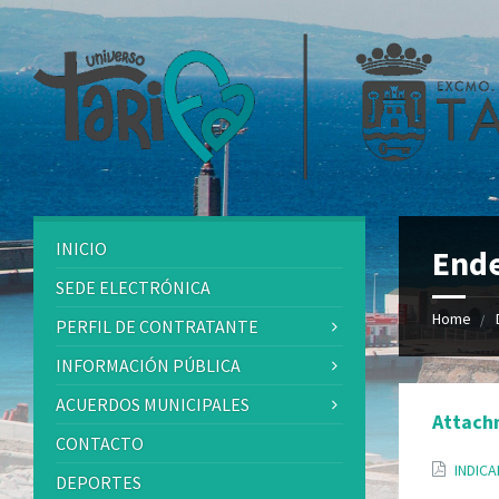
INICIO
End
SEDE ELECTRÓNICA
Home
PERFIL DE CONTRATANTE
INFORMACIÓN PÚBLICA
ACUERDOS MUNICIPALES
Attach
CONTACTO
INDIC
DEPORTES