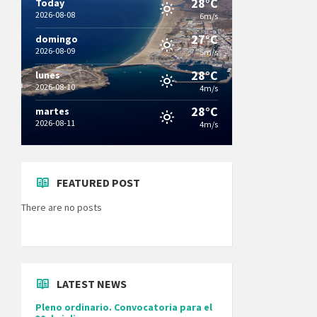
28°C
Today
2026-08-08
6m/s
27°C
domingo
2026-08-09
5m/s
28°C
lunes
2026-08-10
4m/s
28°C
martes
2026-08-11
4m/s
FEATURED POST
There are no posts
LATEST NEWS
Pleno ordinario. Convocatoria para el