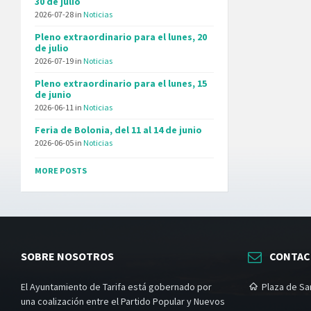
30 de julio
2026-07-28
in
Noticias
Pleno extraordinario para el lunes, 20
de julio
2026-07-19
in
Noticias
Pleno extraordinario para el lunes, 15
de junio
2026-06-11
in
Noticias
Feria de Bolonia, del 11 al 14 de junio
2026-06-05
in
Noticias
MORE POSTS
SOBRE NOSOTROS
CONTA
El Ayuntamiento de Tarifa está gobernado por
Plaza de San
una coalización entre el Partido Popular y Nuevos