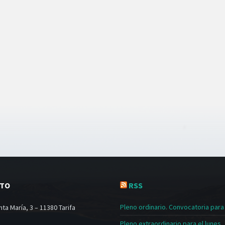
CTO
RSS
Pleno ordinario. Convocatoria para e
ta María, 3 – 11380 Tarifa
Pleno extraordinario para el lunes, 