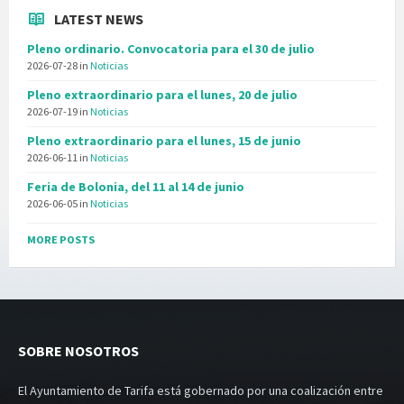
LATEST NEWS
Pleno ordinario. Convocatoria para el 30 de julio
2026-07-28
in
Noticias
Pleno extraordinario para el lunes, 20 de julio
2026-07-19
in
Noticias
Pleno extraordinario para el lunes, 15 de junio
2026-06-11
in
Noticias
Feria de Bolonia, del 11 al 14 de junio
2026-06-05
in
Noticias
MORE POSTS
SOBRE NOSOTROS
El Ayuntamiento de Tarifa está gobernado por una coalización entre