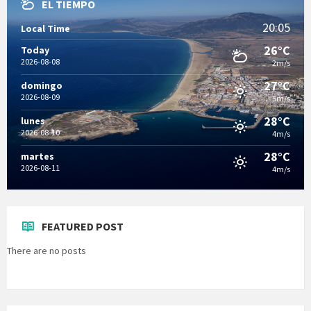
EL TIEMPO
20:05
Local Time
26°C
Today
2026-08-08
2m/s
27°C
domingo
2026-08-09
5m/s
28°C
lunes
2026-08-10
4m/s
28°C
martes
2026-08-11
4m/s
FEATURED POST
There are no posts