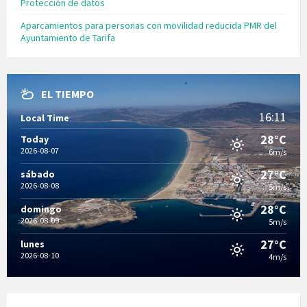
Protección de datos
Aparcamientos para personas con movilidad reducida PMR del
Ayuntamiento de Tarifa
EL TIEMPO
16:11
Local Time
28°C
Today
2026-08-07
6m/s
27°C
sábado
2026-08-08
5m/s
28°C
domingo
2026-08-09
5m/s
27°C
lunes
2026-08-10
4m/s