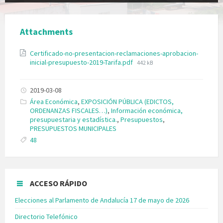
Attachments
Certificado-no-presentacion-reclamaciones-aprobacion-
inicial-presupuesto-2019-Tarifa.pdf
442 kB
2019-03-08
Categories:
Área Económica
,
EXPOSICIÓN PÚBLICA (EDICTOS,
ORDENANZAS FISCALES…)
,
Información económica,
presupuestaria y estadística.
,
Presupuestos
,
PRESUPUESTOS MUNICIPALES
Tags:
48
ACCESO RÁPIDO
Elecciones al Parlamento de Andalucía 17 de mayo de 2026
Directorio Telefónico