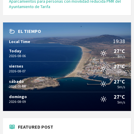
Aparcamientos para personas con movilidad reducida PMR del
Ayuntamiento de Tarifa
EL TIEMPO
19:38
Local Time
27°C
Today
2026-08-06
4m/s
27°C
viernes
2026-08-07
6m/s
27°C
sábado
2026-08-08
5m/s
27°C
domingo
2026-08-09
5m/s
FEATURED POST