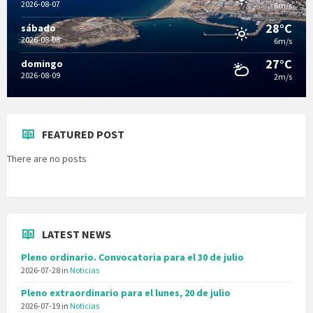
2026-08-07
6m/s
28°C
sábado
2026-08-08
6m/s
27°C
domingo
2026-08-09
2m/s
FEATURED POST
There are no posts
LATEST NEWS
Pleno ordinario. Convocatoria para el 30 de julio
2026-07-28
in
Noticias
Pleno extraordinario para el lunes, 20 de julio
2026-07-19
in
Noticias