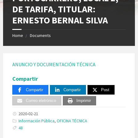
DE TARIFA, TITULAR:
ERNESTO BERNAL SILVA
Home
Documents
ANUNCIO Y DOCUMENTACIÓN TÉCNICA
Compartir
Compartir
Compartir
Post
Correo eletrónico
Imprimir
2020-02-21
Categories:
Información Pública
,
OFICINA TÉCNICA
Tags:
48