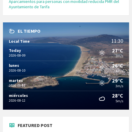
Aparcamientos para personas con movilidad reducida PMR del
Ayuntamiento de Tarifa
EL TIEMPO
11:30
Local Time
27°C
Today
2026-08-09
2m/s
26°C
lunes
2026-08-10
4m/s
29°C
martes
2026-08-11
3m/s
28°C
miércoles
2026-08-12
5m/s
FEATURED POST