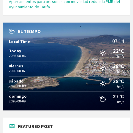
Aparcamientos para personas con movilidad reducida PMR del
Ayuntamiento de Tarifa
EL TIEMPO
07:14
Local Time
22°C
Today
2026-08-06
3m/s
28°C
viernes
2026-08-07
6m/s
28°C
sábado
2026-08-08
6m/s
27°C
domingo
2026-08-09
1m/s
FEATURED POST