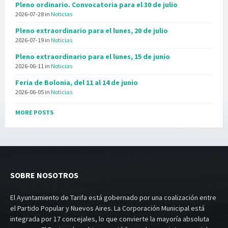
Pleno ordinario. Convocatoria para el 30 de julio
2026-07-28
in
Noticias
Pleno extraordinario para el lunes, 20 de julio
2026-07-19
in
Noticias
Pleno extraordinario para el lunes, 15 de junio
2026-06-11
in
Noticias
Feria de Bolonia, del 11 al 14 de junio
2026-06-05
in
Noticias
MORE POSTS
SOBRE NOSOTROS
El Ayuntamiento de Tarifa está gobernado por una coalización entre
el Partido Popular y Nuevos Aires. La Corporación Municipal está
integrada por 17 concejales, lo que convierte la mayoría absoluta