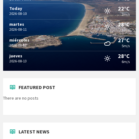
22°C
Today
2026-08-10
2m/s
28°C
martes
2026-08-11
3m/s
27°C
miércoles
2026-08-12
5m/s
28°C
jueves
2026-08-13
6m/s
FEATURED POST
There are no posts
LATEST NEWS