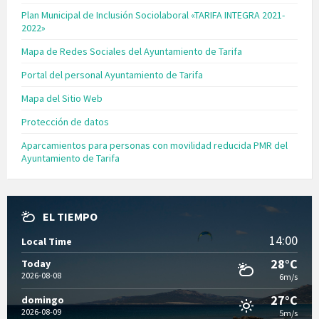
Plan Municipal de Inclusión Sociolaboral «TARIFA INTEGRA 2021-
2022»
Mapa de Redes Sociales del Ayuntamiento de Tarifa
Portal del personal Ayuntamiento de Tarifa
Mapa del Sitio Web
Protección de datos
Aparcamientos para personas con movilidad reducida PMR del
Ayuntamiento de Tarifa
EL TIEMPO
14:00
Local Time
28°C
Today
2026-08-08
6m/s
27°C
domingo
2026-08-09
5m/s