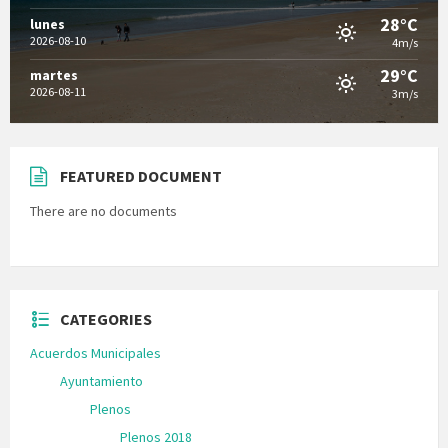
28°C
lunes
2026-08-10
4m/s
29°C
martes
2026-08-11
3m/s
FEATURED DOCUMENT
There are no documents
CATEGORIES
Acuerdos Municipales
Ayuntamiento
Plenos
Plenos 2018